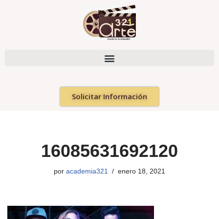
Saltar
al
contenido
Solicitar Información
16085631692120
por
academia321
enero 18, 2021