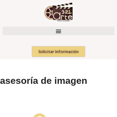
Saltar
al
contenido
Solicitar Información
asesoría de imagen